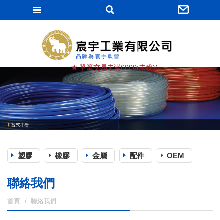
宸宇工業有限
★ 單筆交易未滿6000(未稅)貨滿棧, 運費由買方負擔
塑膠
橡膠
金屬
配件
OEM
聯絡我們
首頁
聯絡我們