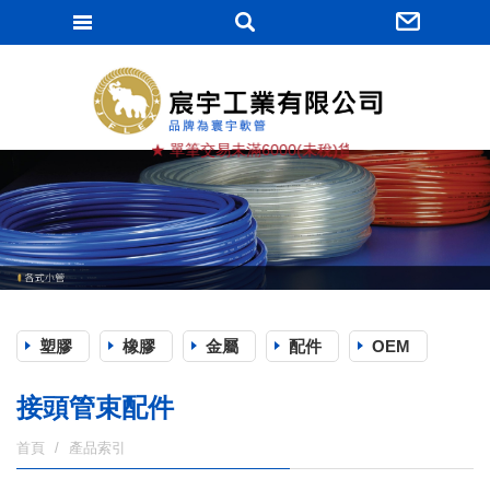
宸宇工業有限
★ 單筆交易未滿6000(未稅)貨滿棧, 運費由買方負擔 
塑膠
橡膠
金屬
配件
OEM
接頭管束配件
首頁
產品索引