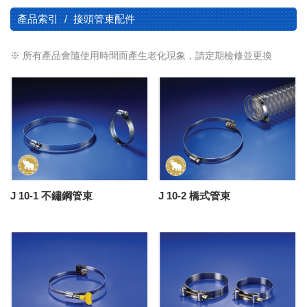
產品索引
接頭管束配件
※ 所有產品會隨使用時間而產生老化現象，請定期檢修並更換
J 10-1 不鏽鋼管束
J 10-2 橋式管束