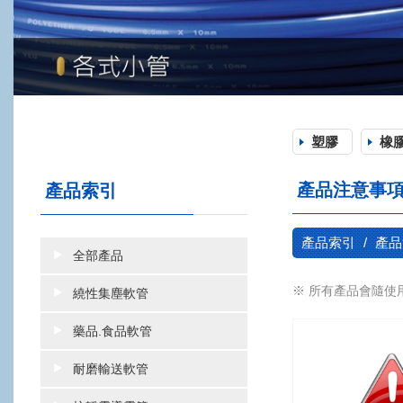
塑膠
橡
產品注意事
產品索引
產品索引
產品
全部產品
※ 所有產品會隨使
繞性集塵軟管
藥品.食品軟管
耐磨輸送軟管