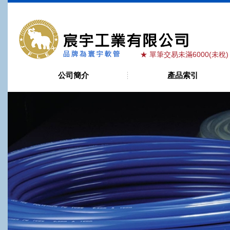
宸宇工業有限
★ 單筆交易未滿6000(未稅)貨
公司簡介
產品索引