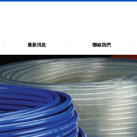
公司 (原哲羽工業)
滿棧, 運費由買方負擔 (J20-6、2-4、伸縮管、進水管貨特殊管材尺寸不代運)
最新消息
聯絡我們