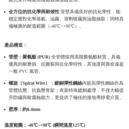
全方位的抗化學與耐候性
管壁具備良好的抗化學性，能
穩定應對化學蒸氣、油霧、溶劑噴霧與油脂抽取；同時具
備極廣的耐溫範圍（-40℃~+90℃）。
產品構造：
管壁：聚氨酯 (PUR)
全管體採用高階聚氨酯材質，具備
優異的耐磨損、抗撕裂與抗化學特性，其強度與壽命遠超
一般 PVC 風管。
螺旋（Spiral Wire）：鍍銅彈性鋼絲
內嵌高彈性鋼絲作為
管體抗壓、抗負壓骨架；表面特殊鍍銅處理，不僅大幅提
升防鏽與耐腐蝕能力，更提供了極佳的接地導靜電介質。
壁厚：
約0.4mm
溫度範圍：
-40℃~+90℃ (瞬間溫度125℃)