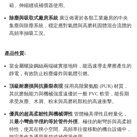
箱、伸縮縫或補償器使用。
除塵與吸取式廠房系統
廣泛佈署於各類工業廠房的中央
集塵與除塵系統，穩定應對氣體與高磨耗固體混合流體的
高頻率抽吸工況。
產品性質:
當金屬螺旋鋼絲兩端確實接地時，能迅速導走摩擦產生的
靜電，有效防止粉塵爆炸與氣體引燃。
頂級耐磨損與抗撕裂表現
採用高階聚氨酯 (PUR) 材質，
其抗磨蝕能力與機械強度遠優於一般 PVC 軟管，能長期
承受灰塵、木屑、粉末與高磨耗顆粒的高速衝擊。
優異的超高柔韌性與機械彈性
管體極具彈性且輕量化，
其
最小彎曲半徑約等於管件外徑
。極佳的耐彎折與高柔韌
特性，使其在狹小空間、高頻率往復移動的機台設備中，
能完美作為通用風箱或補償器使用。