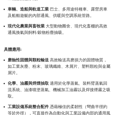
車輛、造船與軌道工業
巴士、多用途特種車、露營房車
及船舶遊艇的內部通風、供暖與空調系統管路。
現代化農業與畜牧業
大型動物圈舍、現代化畜棚的高效
通風換氣與飼料/穀物粉塵抽吸。
具體應用:
磨蝕性固體與顆粒輸送
高效輸送高磨損力的固體物質，
如工業灰塵、粉末、玻璃纖維、木屑片、塑料顆粒與金屬
屑片。
化學、油霧與焊煙抽取
適用於化學蒸氣、裝料臂蒸氣回
流系統、油漆噴塗蒸氣、機械加工油霧以及焊接煙霧之吸
取。
工業設備系統整合配件
憑藉極佳的柔韌性（彎曲半徑約
等於外徑），可直接作為自動化與工業設備內部的通用風