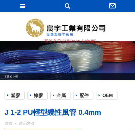
宸宇工業有限
★ 單筆交易未滿6000(未稅)貨滿棧, 運費由買方負擔 (
塑膠
橡膠
金屬
配件
OEM
J 1-2 PU輕型繞性風管 0.4mm
首頁
產品索引