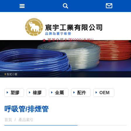
宸宇工業有限
★ 單筆交易未滿6000(未稅)貨滿棧, 運費由買方負擔
塑膠
橡膠
金屬
配件
OEM
呼吸管/排煙管
首頁
產品索引