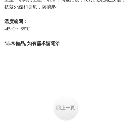
抗紫外線和臭氧，防擠壓
溫度範圍：
-45℃~+65℃
​*非常備品, 如有需求請電洽
回上一頁