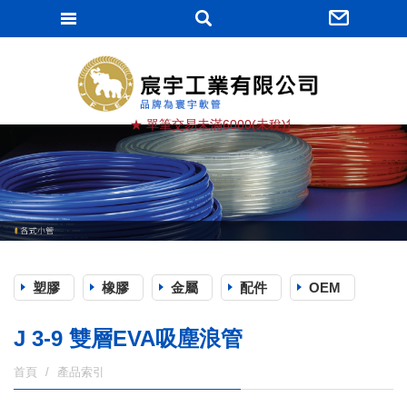
宸宇工業有限
★ 單筆交易未滿6000(未稅)貨滿棧, 運費由買方負擔
塑膠
橡膠
金屬
配件
OEM
J 3-9 雙層EVA吸塵浪管
首頁
產品索引