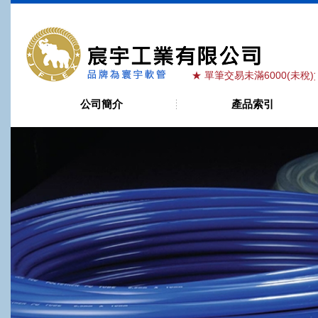
宸宇工業有限
★ 單筆交易未滿6000(未稅)貨滿棧
公司簡介
產品索引