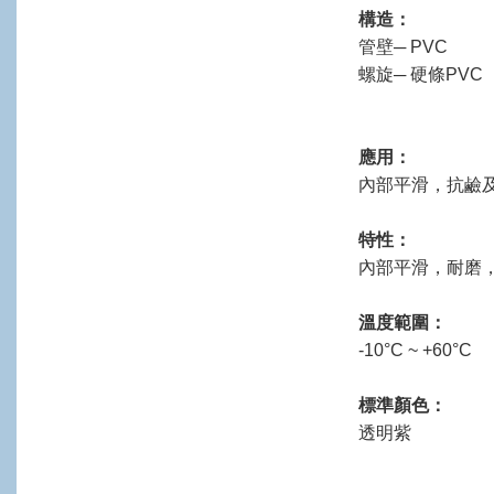
構造：
管壁─ PVC
螺旋─ 硬條PVC
應用：
內部平滑，抗鹼
特性：
內部平滑，耐磨
溫度範圍：
-10°C ~ +60°C
標準顏色：
透明紫