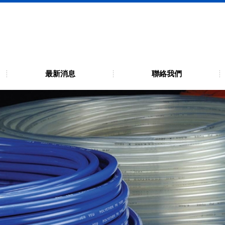
公司 (原哲羽工業)
, 運費由買方負擔 (J20-6、2-4、伸縮管、進水管貨特殊管材尺寸不代運) 
最新消息
聯絡我們