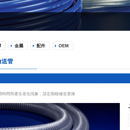
膠
金屬
配件
OEM
C輸送管
用時間而產生老化現象，請定期檢修並更換