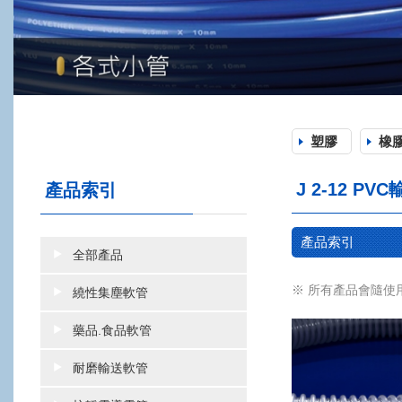
塑膠
橡
J 2-12 PV
產品索引
產品索引
全部產品
※ 所有產品會隨使
繞性集塵軟管
藥品.食品軟管
耐磨輸送軟管