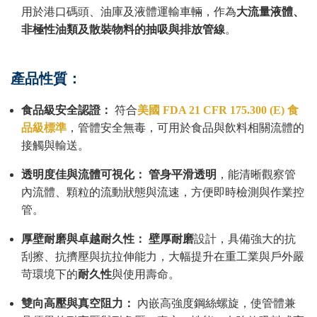
用於港口碼頭、油庫及液體運輸車輛，作為
大流量液體、
非極性油類及散裝物料的抽吸與排放管線
。
產品性質：
食品級安全認證：
符合
美國
FDA 21 CFR 175.300 (E)
食
品級標準
，管體安全無毒，可用於食品與飲料相關流體的
接觸與輸送。
透明度佳與流體可視化：
管身平滑透明
，能清晰觀察管
內流體、顆粒的流動狀態與流速，方便即時檢測與作業控
管。
厚壁耐磨與卓越耐久性：
壁厚耐磨
設計，具備強大的抗
刮擦、抗擠壓與抗拉伸能力，大幅提升在重工業與戶外嚴
苛環境下的
耐久性
與使用壽命。
雙向高壓與真空阻力：
內嵌高強度鋼絲螺旋，使管體兼