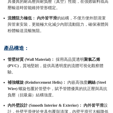
具優異的耐高壓與耐負壓（真空）性能，在強效吸料或高
壓輸送時皆能維持管形穩定。
流體阻力極低：
內外皆平滑
的結構，不僅方便外部清潔
與管束安裝，更能極大化減少內部流動阻力，確保液體與
粉體輸送流暢無阻。
產品構造：
管壁材質 (Wall Material)：
採用高品質透明
聚氯乙烯
(PVC)
，質地堅韌，提供高透明度的流體可視化觀察體
驗。
補強螺旋 (Reinforcement Helix)：
內嵌高強度
鋼絲 (Steel
Wire)
螺旋包覆於管壁中，賦予管體優異的抗正壓與高抗
負壓（抗吸扁）結構強度。
內外壁設計 (Smooth Interior & Exterior)：
內外皆平滑
設
計，外壁平滑便於夾具包覆與清潔，內壁平滑可大幅降低