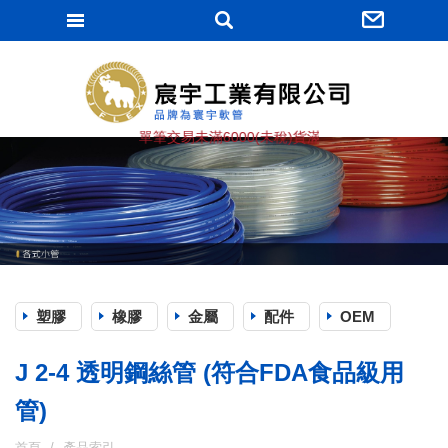
宸宇工業有限
★ 單筆交易未滿6000(未稅)貨滿棧, 運費由買方負擔 (J
塑膠
橡膠
金屬
配件
OEM
J 2-4 透明鋼絲管 (符合FDA食品級用
管)
首頁
產品索引