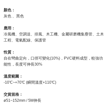
顏色：
灰色 、黑色
應用：
冷風機、空調送、排風、木工機、金屬研磨機集塵管、土木
工程、電氣配線、保護管
性質：
自在彎曲定向，口徑可變化(10%)，PVC硬料成型，較強功
能性，長度可伸長30%
溫度範圍：
-10℃~+70℃ (瞬間溫度+110℃)
交貨規格：
ø51~152mm / 5M伸長