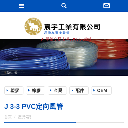
宸宇工業有限
★ 單筆交易未滿6000(未稅)貨滿棧, 運費由買方負擔
塑膠
橡膠
金屬
配件
OEM
J 3-3 PVC定向風管
首頁
產品索引