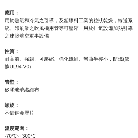
應用：
用於熱氣和冷氣之引導，及塑膠料工業的粒狀乾燥，輸送系
統、印刷業之吹風機用管等可壓縮，用於排氣設備加熱引導
之建築航空軍事設備
性質：
耐高溫、強韌、可壓縮、強化纖維、彎曲半徑小，防燃(依
據UL94-V0)
管壁：
矽膠玻璃纖維布
螺旋：
不鏽鋼金屬片
溫度範圍：
-70℃~+300℃