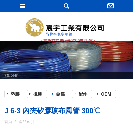
宸宇工業有限
★ 單筆交易未滿6000(未稅)貨滿棧, 運費由買方負擔 (
塑膠
橡膠
金屬
配件
OEM
J 6-3 內夾矽膠玻布風管 300℃
首頁
產品索引