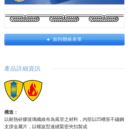
加到聯絡表單
產品詳細資訊
構造：
以耐熱矽膠玻璃纖維布為風管之材料，內部以凹槽形不鏽鋼
支撐金屬片，以螺旋型連續緊密夾扣製成