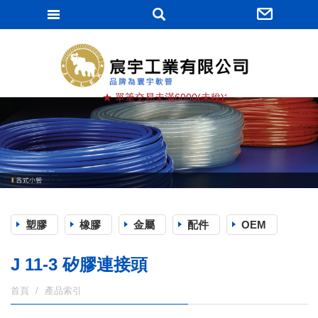
宸宇工業有限
★ 單筆交易未滿6000(未稅)貨滿棧, 運費由買方負擔
塑膠
橡膠
金屬
配件
OEM
J 11-3 矽膠連接頭
首頁
產品索引