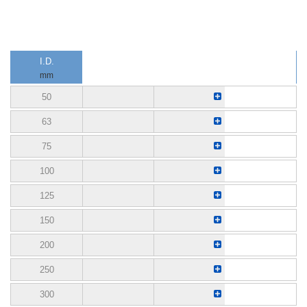
I.D.
mm
50
63
75
100
125
150
200
250
300