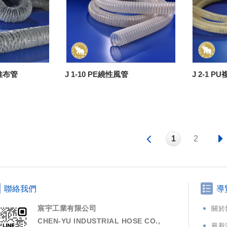
纖維布管
J 1-10 PE繞性風管
J 2-1 P
1
2
聯絡我們
導
宸宇工業有限公司
關於
CHEN-YU INDUSTRIAL HOSE CO.,
最新