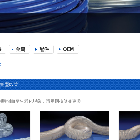
膠
金屬
配件
OEM
管
集塵軟管
用時間而產生老化現象，請定期檢修並更換