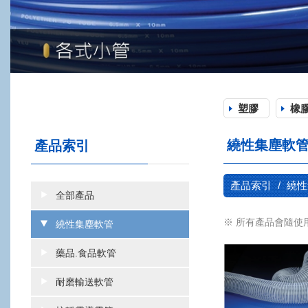
塑膠
橡
繞性集塵軟
產品索引
產品索引
繞性
全部產品
※ 所有產品會隨使
繞性集塵軟管
藥品.食品軟管
耐磨輸送軟管