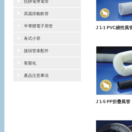
抗靜電導電管
高溫排氣軟管
半導體電子用管
J 1-1 PVC繞性風
各式小管
接頭管束配件
客製化
產品注意事項
J 1-5 PP折疊風管