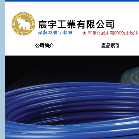
宸宇工業有限
★ 單筆交易未滿6000(未稅)貨滿棧
公司簡介
產品索引