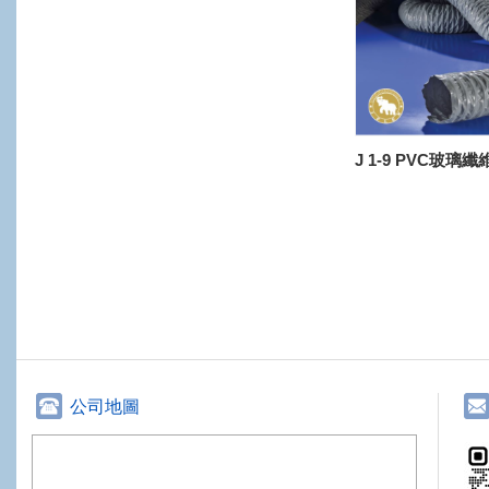
J 1-9 PVC玻璃
公司地圖