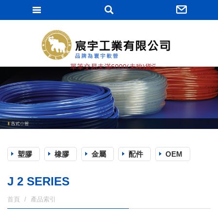
宸宇工業有限
★ 單筆交易未滿6000(未稅)貨滿棧, 運費由買方負擔 (
塑膠
橡膠
金屬
配件
OEM
J 2 SERIES
首頁
產品索引