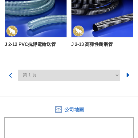
J 2-12 PVC抗靜電輸送管
J 2-13 高彈性耐磨管
公司地圖