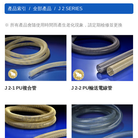
產品索引
全部產品
J 2 SERIES
※ 所有產品會隨使用時間而產生老化現象，請定期檢修並更換
J 2-1 PU複合管
J 2-2 PU輸送電線管